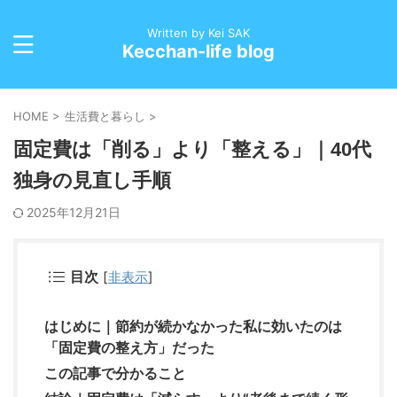
Written by Kei SAK
Kecchan-life blog
HOME
>
生活費と暮らし
>
固定費は「削る」より「整える」｜40代
独身の見直し手順
2025年12月21日
目次
[
非表示
]
はじめに｜節約が続かなかった私に効いたのは
「固定費の整え方」だった
この記事で分かること