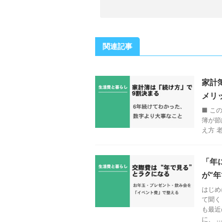
関連記事
家計
メリ
■ こ
簿が節
え方 
「年
が“
はじめ
て聞く
も最近
に、 ..