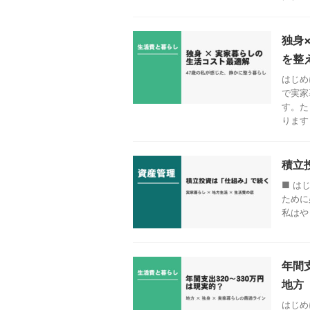
独身
を整
はじめ
で実家
す。た
ります .
積立
■ は
ために
私はや
年間
地方
はじめ