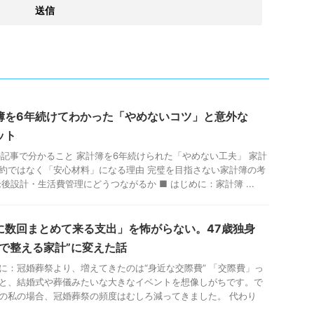
簿を6年続けてわかった「やめないコツ」と意外な
ット
の記事で分かること 家計簿を6年続けられた「やめない工夫」 家計
約ではなく「安心材料」になる理由 完璧を目指さない家計簿の考
老後設計・生活費管理にどうつながるか ■ はじめに：家計簿 ...
に数回まとめて来る支出」を怖がらない。47歳独身
年で整える家計”に変えた話
に：冠婚葬祭より、増えてきたのは“身近な交際費” 「交際費」っ
と、結婚式や葬儀みたいな大きなイベントを想像しがちです。で
の私の場合、冠婚葬祭の頻度はむしろ減ってきました。 代わり
.